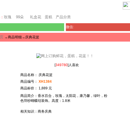
巴塞罗那鲜花
玫瑰
99朵
礼盒花
蛋糕
产品分类
卖：
微信:
页
→商品明细→庆典花篮
[
349780
]人喜欢
商品名称： 庆典花篮
商品编号：
XH1384
商品标价： 1,889 元
商品简介：香水百合，玫瑰，太阳花，康乃馨，绿叶，粉
色羽纱蝴蝶结装饰。高度：1.8米
相关知识：商务庆典