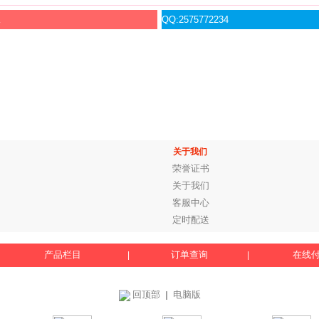
服
QQ:2575772234
关于我们
荣誉证书
关于我们
客服中心
定时配送
产品栏目
订单查询
在线
|
|
回顶部
电脑版
｜