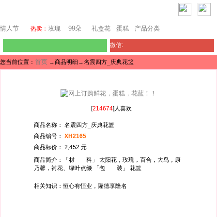
巴塞罗那鲜花
情人节
玫瑰
99朵
礼盒花
蛋糕
产品分类
热卖：
微信:
首页
您当前位置：
→商品明细→名震四方_庆典花篮
[
214674
]人喜欢
商品名称： 名震四方_庆典花篮
商品编号：
XH2165
商品标价： 2,452 元
商品简介：「材 料」 太阳花，玫瑰，百合，大鸟，康
乃馨，衬花、绿叶点缀 「包 装」 花篮
相关知识：恒心有恒业，隆德享隆名