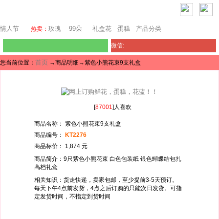
巴塞罗那鲜花
情人节
玫瑰
99朵
礼盒花
蛋糕
产品分类
热卖：
微信:
首页
您当前位置：
→商品明细→紫色小熊花束9支礼盒
[
87001
]人喜欢
商品名称： 紫色小熊花束9支礼盒
商品编号：
KT2276
商品标价： 1,874 元
商品简介：9只紫色小熊花束 白色包装纸 银色蝴蝶结包扎
高档礼盒
相关知识：货走快递，卖家包邮，至少提前3-5天预订。
每天下午4点前发货，4点之后订购的只能次日发货。可指
定发货时间，不指定到货时间