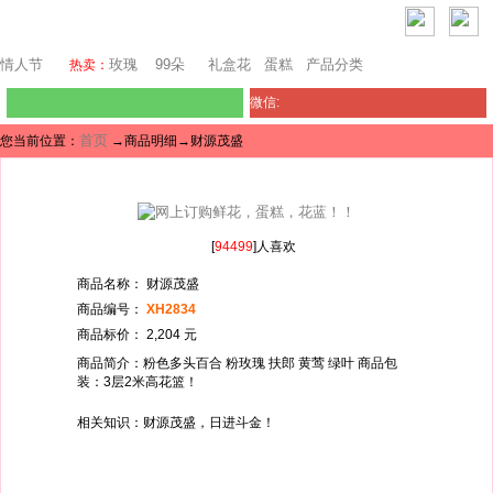
巴塞罗那鲜花
情人节
玫瑰
99朵
礼盒花
蛋糕
产品分类
热卖：
微信:
首页
您当前位置：
→商品明细→财源茂盛
[
94499
]人喜欢
商品名称： 财源茂盛
商品编号：
XH2834
商品标价： 2,204 元
商品简介：粉色多头百合 粉玫瑰 扶郎 黄莺 绿叶 商品包
装：3层2米高花篮！
相关知识：财源茂盛，日进斗金！