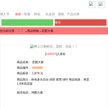
巴塞罗那鲜花
情人节
玫瑰
99朵
礼盒花
蛋糕
产品分类
热卖：
微信:
首页
您当前位置：
→商品明细→宏图大展
[
116537
]人喜欢
商品名称： 宏图大展
商品编号：
XH2880
商品标价： 1,879 元
商品简介：粉色多头百合 扶郎 黄莺 绿叶 商品包装：单层
1.8米高花篮
相关知识：鸿图大展