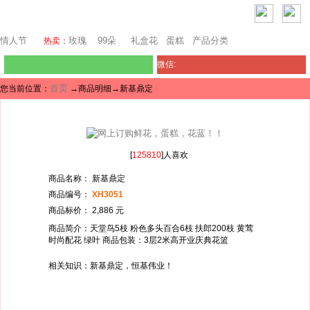
巴塞罗那鲜花
情人节
玫瑰
99朵
礼盒花
蛋糕
产品分类
热卖：
微信:
首页
您当前位置：
→商品明细→新基鼎定
[
125810
]人喜欢
商品名称： 新基鼎定
商品编号：
XH3051
商品标价： 2,886 元
商品简介：天堂鸟5枝 粉色多头百合6枝 扶郎200枝 黄莺
时尚配花 绿叶 商品包装：3层2米高开业庆典花篮
相关知识：新基鼎定，恒基伟业！