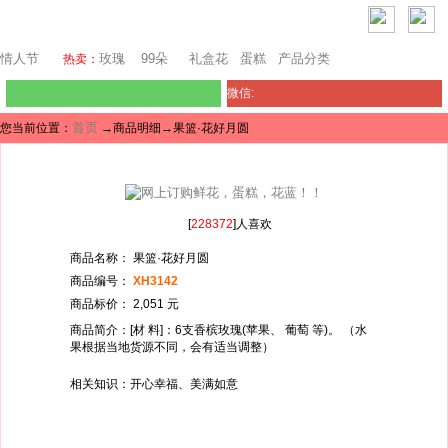
巴塞罗那鲜花
情人节
玫瑰
99朵
礼盒花
蛋糕
产品分类
热卖：
微信:
首页
您当前位置：
→商品明细→果篮·花好月圆
[
228372
]人喜欢
商品名称： 果篮·花好月圆
商品编号：
XH3142
商品标价： 2,051 元
商品简介：[材 料]：6支香槟玫瑰(苹果、 葡萄 等)。 （水
果根据当地货源不同，会有适当调整）
相关知识：开心幸福、美满如意