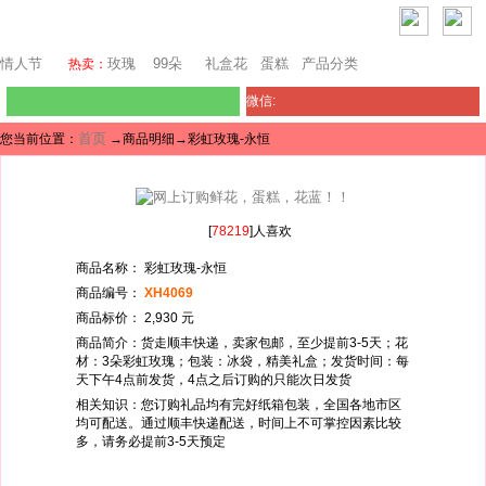
巴塞罗那鲜花
情人节
玫瑰
99朵
礼盒花
蛋糕
产品分类
热卖：
微信:
首页
您当前位置：
→商品明细→彩虹玫瑰-永恒
[
78219
]人喜欢
商品名称： 彩虹玫瑰-永恒
商品编号：
XH4069
商品标价： 2,930 元
商品简介：货走顺丰快递，卖家包邮，至少提前3-5天；花
材：3朵彩虹玫瑰；包装：冰袋，精美礼盒；发货时间：每
天下午4点前发货，4点之后订购的只能次日发货
相关知识：您订购礼品均有完好纸箱包装，全国各地市区
均可配送。通过顺丰快递配送，时间上不可掌控因素比较
多，请务必提前3-5天预定