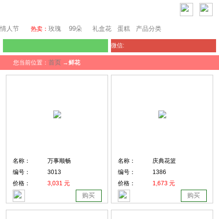
巴塞罗那鲜花
情人节
玫瑰
99朵
礼盒花
蛋糕
产品分类
热卖：
微信:
首页
您当前位置：
→
鲜花
名称：
万事顺畅
名称：
庆典花篮
编号：
3013
编号：
1386
价格：
3,031 元
价格：
1,673 元
购买
购买