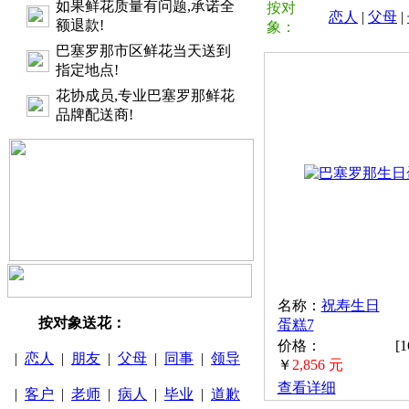
如果鲜花质量有问题,承诺全
按对
恋人
|
父母
|
额退款!
象：
巴塞罗那市区鲜花当天送到
指定地点!
花协成员,专业巴塞罗那鲜花
品牌配送商!
名称：
祝寿生日
按对象送花：
蛋糕7
价格：
[
|
恋人
|
朋友
|
父母
|
同事
|
领导
￥
2,856 元
查看详细
|
客户
|
老师
|
病人
|
毕业
|
道歉