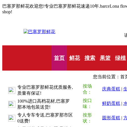
巴塞罗那鲜花欢迎您!专业巴塞罗那鲜花速递10年.barceLona flow
shop!
请
首页
鲜花
搜索
果篮
绿植
您当前位置：首页
按场
专业巴塞罗那鲜花优质服务,
庆典蛋糕
|
合：
质量有保证!
按口
100%进口高档花材,巴塞罗
鲜奶蛋糕
|
味：
那本地包装送货!
专人专车专送,巴塞罗那市区
按形
圆形蛋糕
|
0送费!
状：