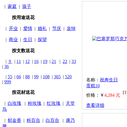
|
家庭
|
孩子
按用途送花
|
开业
|
爱情
|
婚礼
|
节庆
|
哀悼
|
商业
|
生日
|
探望
按支数送花
|
9
|
11
|
12
|
16
|
19
|
21
|
22
|
33
|
36
|
55
|
66
|
88
|
99
|
108
|
365
|
520
名称：
祝寿生日
|
999
蛋糕10
按花材送花
[
价格：￥
4,284 元
|
白玫瑰
|
粉玫瑰
|
红玫瑰
|
天堂
查看详细
鸟
|
郁金香
|
粉百合
|
白百合
|
康乃
馨