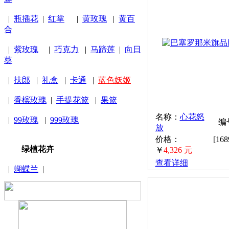
|
瓶插花
|
红掌
|
黄玫瑰
|
黄百
合
|
紫玫瑰
|
巧克力
|
马蹄莲
|
向日
葵
|
扶郎
|
礼盒
|
卡通
|
蓝色妖姬
|
香槟玫瑰
|
手提花篮
|
果篮
名称：
心花怒
|
99玫瑰
|
999玫瑰
编号
放
价格：
[16
绿植花卉
￥
4,326 元
查看详细
|
蝴蝶兰
|